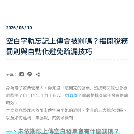
2026 / 06 / 10
空白字軌忘記上傳會被罰嗎？揭開稅務
罰則與自動化避免疏漏技巧
分享：
身為電子發票營業人，你知道「沒開完的發票」沒按時回報也會被
罰款嗎？自 114 年 1 月 1 日起，
財政部
全面嚴格稽查電子發票傳輸
時效。
本文為您整理未依限上傳空白字軌的罰則、常見的三大觀念誤區，
以及如何建構「零漏報」的防呆機制！
一、未依期限上傳空白發票會有什麼罰則？