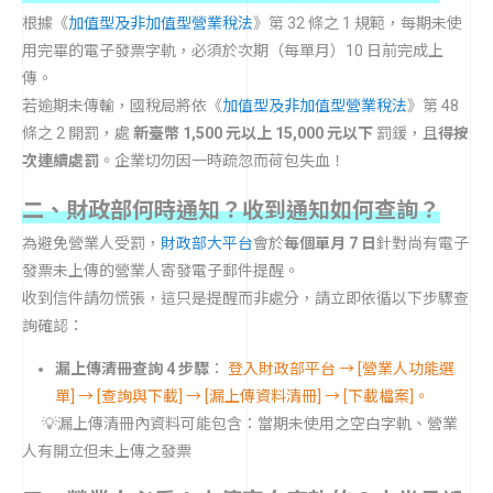
根據《
加值型及非加值型營業稅法
》第 32 條之 1 規範，每期未使
用完畢的電子發票字軌，必須於次期（每單月）10 日前完成上
傳。
若逾期未傳輸，國稅局將依《
加值型及非加值型營業稅法
》第 48
條之 2 開罰，處
新臺幣 1,500 元以上 15,000 元以下
罰鍰，且
得按
次連續處罰
。企業切勿因一時疏忽而荷包失血！
二、財政部何時通知？收到通知如何查詢？
為避免營業人受罰，
財政部大平台
會於
每個單月 7 日
針對尚有電子
發票未上傳的營業人寄發電子郵件提醒。
收到信件請勿慌張，這只是提醒而非處分，請立即依循以下步驟查
詢確認：
漏上傳清冊查詢 4 步驟
：
登入財政部平台 → [營業人功能選
單] → [查詢與下載] → [漏上傳資料清冊] → [下載檔案]。
💡漏上傳清冊內資料可能包含：當期未使用之空白字軌、營業
人有開立但未上傳之發票