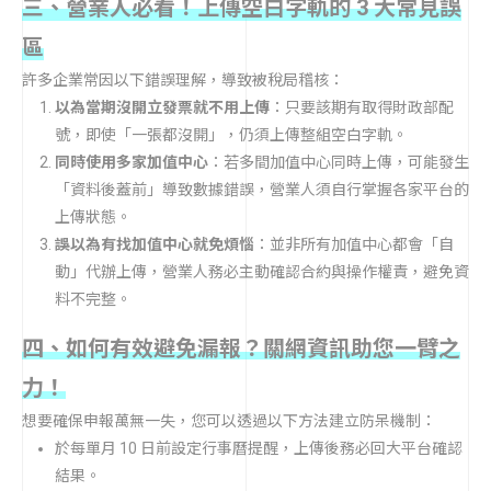
三、營業人必看！上傳空白字軌的 3 大常見誤
區
許多企業常因以下錯誤理解，導致被稅局稽核：
以為當期沒開立發票就不用上傳
：只要該期有取得財政部配
號，即使「一張都沒開」，仍須上傳整組空白字軌。
同時使用多家加值中心
：若多間加值中心同時上傳，可能發生
「資料後蓋前」導致數據錯誤，營業人須自行掌握各家平台的
上傳狀態。
誤以為有找加值中心就免煩惱
：並非所有加值中心都會「自
動」代辦上傳，營業人務必主動確認合約與操作權責，避免資
料不完整。
四、如何有效避免漏報？關網資訊助您一臂之
力！
想要確保申報萬無一失，您可以透過以下方法建立防呆機制：
於每單月 10 日前設定行事曆提醒，上傳後務必回大平台確認
結果。