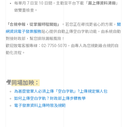
每單月 7 日至 10 日間，主動至平台下載「
漏上傳資料清冊
」
做雙重檢查。
「合規申報，從掌握時程開始」
。若您正在尋找更省心的方案，
關
網資訊電子發票服務
貼心提供自動上傳空白字軌功能，由系統自動
對接財政部，幫您排除漏報風險！
歡迎致電客服專線：02-7750-5070，由專人為您規劃最合規的自
動化流程。
🎥
同場加映：
為甚麼營業人必須上傳「空白字軌」?上傳規定懶人包
如何上傳空白字軌？財政部上傳步驟教學
電子發票資料上傳時限及規範