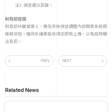
法》規定處以罰鍰。
財政部提醒
財政部呼籲營業人，應及早檢視並調整內部開票系統與
帳務流程，確保折讓單能依規定即時上傳，以免屆時觸
法受罰。
08
Regulation Updates
營業人重複開立發票號碼，
09 / 2023
PREV
NEXT
若中獎要自賠溢付獎金
01
Regulation Updates
Related News
【重要法規公告】營業人應
09 / 2025
依規定時限傳輸資料至財政
部電子發票整合服務平台存
證