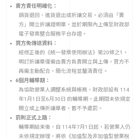
賣方責任明確化：
銷貨退回、進貨退出或折讓交易，必須由「賣
方」開立折讓證明單，並於期限內上傳至財政部
電子發票整合服務平台存證。
買方免傳送資料：
經修正後的《統一發票使用辦法》第20條之1，
明訂折讓單僅需由賣方負責開立與上傳，買方不
再需主動配合，簡化流程並釐清責任。
6個月輔導期：
為協助營業人調整系統與帳務，財政部設有 114
年1月1日至6月30日 的輔導期。此期間未依規定
開立或上傳折讓單者，暫不予處罰。
罰則正式上路：
輔導期結束後，自 114年7月1日起，若營業人仍
未依規定辦理，將依《加值型及非加值型營業稅