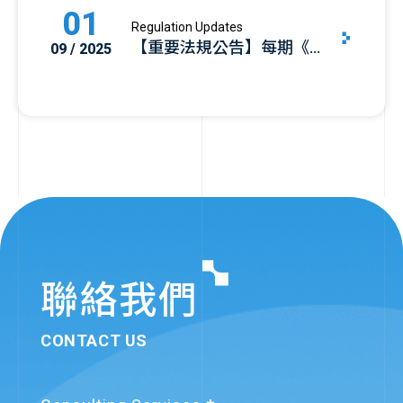
01
Regulation Updates
【重要法規公告】每期《空
09 / 2025
白未使用發票號碼》應於期
限內上傳至財政部電子發票
整合服務平台
08
Regulation Updates
營業人重複開立發票號碼，
09 / 2023
若中獎要自賠溢付獎金
01
Regulation Updates
【重要法規公告】營業人應
09 / 2025
聯絡我們
依規定時限傳輸資料至財政
部電子發票整合服務平台存
CONTACT US
證
01
Regulation Updates
【重要法規公告】每期《空
09 / 2025