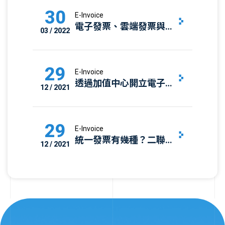
30
E-Invoice
電子發票、雲端發票與共
03 / 2022
通性載具完整說明｜電子
發票懶人包
29
E-Invoice
透過加值中心開立電子發
12 / 2021
票，簡化流程更省力 —
關網資訊雲端型方案月費
最低200元起
29
E-Invoice
統一發票有幾種？二聯
12 / 2021
式、三聯式與電子發票差
異完整解析